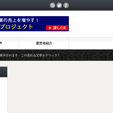
声
運営者紹介
れます。この流れる文章をクリック！
90秒セミナー『情報発信すれ