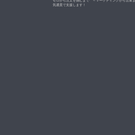
ゼロから注文を掴むまで ～マーケティングから営業
気通貫で支援します！