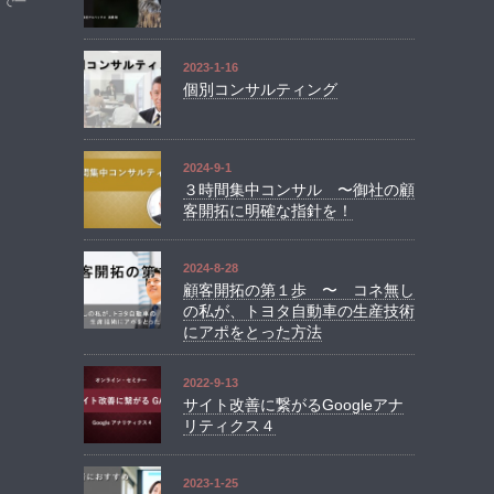
まで一
2023-1-16
個別コンサルティング
2024-9-1
３時間集中コンサル 〜御社の顧
客開拓に明確な指針を！
2024-8-28
顧客開拓の第１歩 〜 コネ無し
の私が、トヨタ自動車の生産技術
にアポをとった方法
2022-9-13
サイト改善に繋がるGoogleアナ
リティクス４
2023-1-25