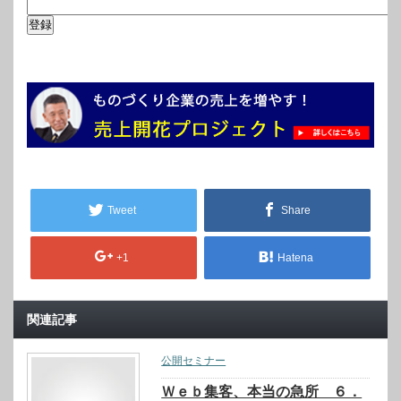
Tweet
Share
+1
Hatena
関連記事
公開セミナー
Ｗｅｂ集客、本当の急所 ６．