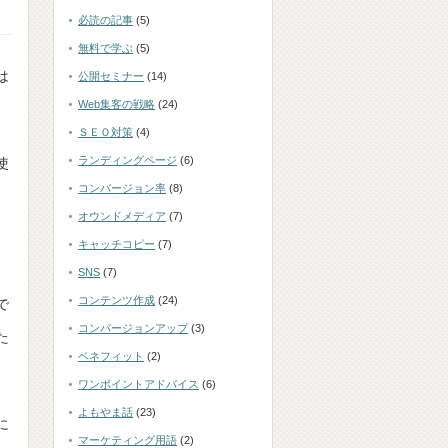
必読の記事
(5)
無料で学ぶ
(5)
は
公開セミナー
(14)
Web集客の戦略
(24)
ＳＥＯ対策
(4)
ランディングページ
(6)
使
コンバージョン率
(8)
オウンドメディア
(7)
キャッチコピー
(7)
SNS
(7)
コンテンツ作成
(24)
で
コンバージョンアップ
(3)
た
ベネフィット
(2)
ワンポイントアドバイス
(6)
よもやま話
(23)
に
マーケティング用語
(2)