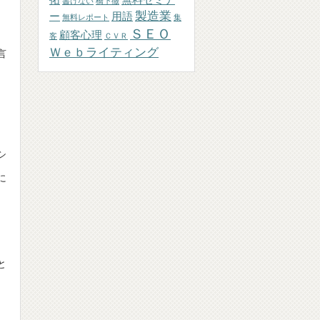
拓
無料セミナ
書けない
橋下徹
製造業
ー
用語
無料レポート
集
ＳＥＯ
顧客心理
客
ＣＶＲ
Ｗｅｂライティング
言
シ
に
と