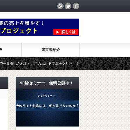
声
運営者紹介
れます。この流れる文章をクリック！
90秒セミナー『情報発信すれ
90秒セミナー、無料公開中！