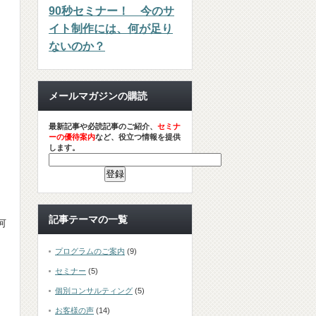
90秒セミナー！ 今のサ
イト制作には、何が足り
ないのか？
メールマガジンの購読
最新記事や必読記事のご紹介、
セミナ
ーの優待案内
など、役立つ情報を提供
します。
記事テーマの一覧
何
プログラムのご案内
(9)
セミナー
(5)
個別コンサルティング
(5)
お客様の声
(14)