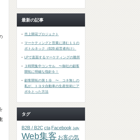
最新の記事
売上開花プロジェクト
の
マーケティングと営業に潜む１１の
ボトルネック（B2B 経営者向け）
LPで直面するマーケティングの難所
３時間集中コンサル 〜御社の顧客
開拓に明確な指針を！
顧客開拓の第１歩 〜 コネ無しの
私が、トヨタ自動車の生産技術にア
ポをとった方法
を
タグ
主
B2B / B2C
cta
Facebook
Jelly
Web集客
お客の気