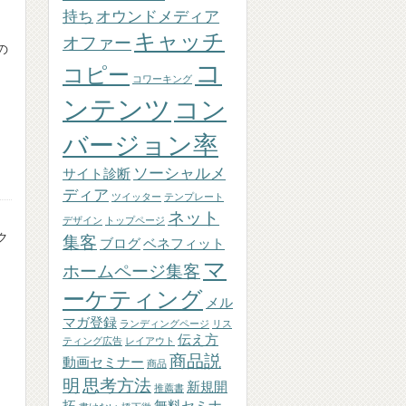
持ち
オウンドメディア
キャッチ
オファー
の
コ
コピー
コワーキング
ンテンツ
コン
バージョン率
ソーシャルメ
サイト診断
ディア
ツイッター
テンプレート
ネット
デザイン
トップページ
ク
集客
ブログ
ベネフィット
マ
ホームページ集客
ーケティング
メル
マガ登録
ランディングページ
リス
伝え方
ティング広告
レイアウト
商品説
動画セミナー
商品
明
思考方法
新規開
推薦書