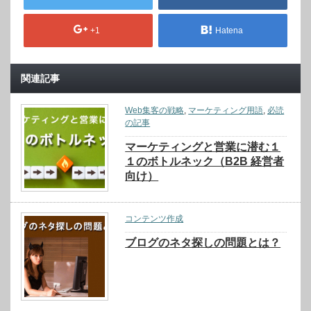
+1
Hatena
関連記事
Web集客の戦略
,
マーケティング用語
,
必読
の記事
マーケティングと営業に潜む１
１のボトルネック（B2B 経営者
向け）
コンテンツ作成
ブログのネタ探しの問題とは？