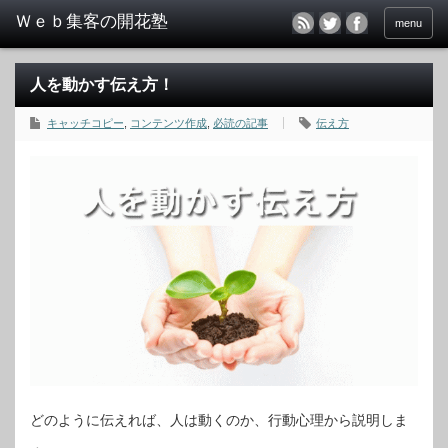
menu
人を動かす伝え方！
キャッチコピー
,
コンテンツ作成
,
必読の記事
伝え方
どのように伝えれば、人は動くのか、行動心理から説明しま