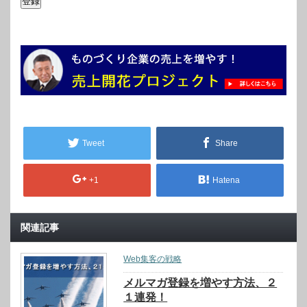
Tweet
Share
+1
Hatena
関連記事
Web集客の戦略
メルマガ登録を増やす方法、２
１連発！