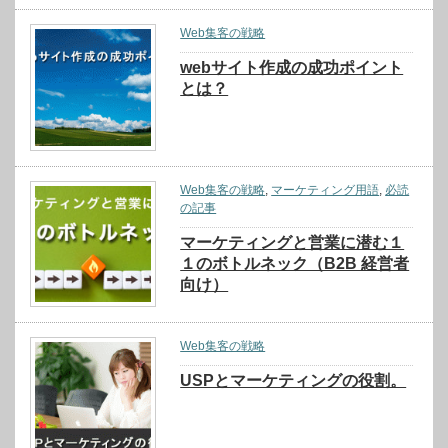
Web集客の戦略
webサイト作成の成功ポイント
とは？
Web集客の戦略
,
マーケティング用語
,
必読
の記事
マーケティングと営業に潜む１
１のボトルネック（B2B 経営者
向け）
Web集客の戦略
USPとマーケティングの役割。