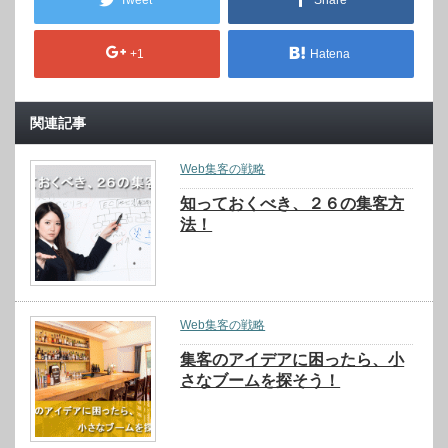
+1
Hatena
関連記事
Web集客の戦略
知っておくべき、２６の集客方
法！
Web集客の戦略
集客のアイデアに困ったら、小
さなブームを探そう！